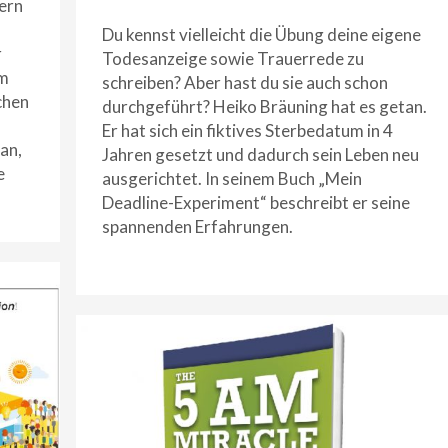
ern
Du kennst vielleicht die Übung deine eigene
r
Todesanzeige sowie Trauerrede zu
um
schreiben? Aber hast du sie auch schon
chen
durchgeführt? Heiko Bräuning hat es getan.
Er hat sich ein fiktives Sterbedatum in 4
man,
Jahren gesetzt und dadurch sein Leben neu
e
ausgerichtet. In seinem Buch „Mein
Deadline-Experiment“ beschreibt er seine
spannenden Erfahrungen.