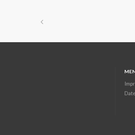
ME
Imp
Date