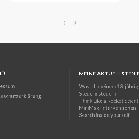
1
2
NÜ
MEINE AKTUELLSTEN 
ressum
Was ich meinem 18-jährig
Steuern steuern
nschutzerklärung
Think Like a Rocket Scient
MiniMax-Interventionen
Search inside yourself