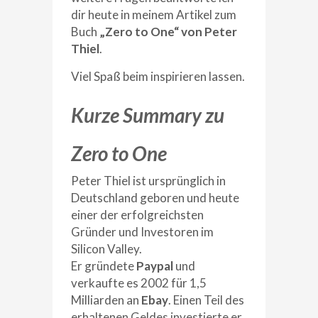
dir heute in meinem Artikel zum
Buch
„Zero to One“ von Peter
Thiel
.
Viel Spaß beim inspirieren lassen.
Kurze Summary zu
Zero to One
Peter Thiel ist ursprünglich in
Deutschland geboren und heute
einer der erfolgreichsten
Gründer und Investoren im
Silicon Valley.
Er gründete
Paypal
und
verkaufte es 2002 für 1,5
Milliarden an
Ebay
. Einen Teil des
erhaltenen Geldes investierte er