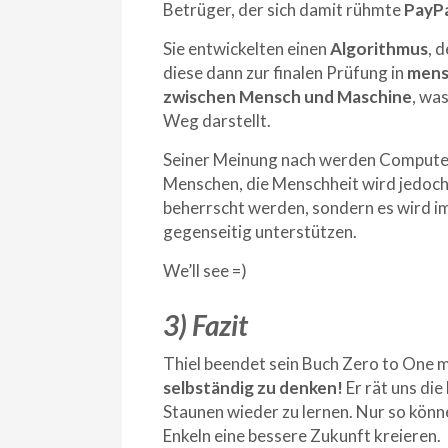
Betrüger, der sich damit rühmte
PayPa
Sie entwickelten einen
Algorithmus
, 
diese dann zur finalen Prüfung in
mens
zwischen Mensch und Maschine
, wa
Weg darstellt.
Seiner Meinung nach werden Computer i
Menschen, die Menschheit wird jedoch
beherrscht werden, sondern es wird im
gegenseitig unterstützen.
We’ll see =)
3) Fazit
Thiel beendet sein Buch Zero to One 
selbständig zu denken!
Er rät uns di
Staunen wieder zu lernen. Nur so könne
Enkeln eine bessere Zukunft kreieren.