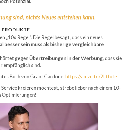
noch Potenzial.
inung sind, nichts Neues entstehen kann.
E PRODUKTE
en „10x Regel“. Die Regel besagt, dass ein neues
l besser sein muss als bisherige vergleichbare
ehärtet gegen
Übertreibungen in der Werbung
, dass sie
r empfänglich sind.
anntes Buch von Grant Cardone:
https://amzn.to/2Ltfute
Service kreieren möchtest, strebe lieber nach einem 10-
en Optimierungen!