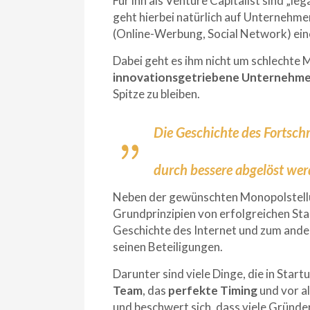
Für ihn als Venture Capitalist sind „leg
geht hierbei natürlich auf Unternehm
(Online-Werbung, Social Network) eine
Dabei geht es ihm nicht um schlechte
innovationsgetriebene
Unternehm
Spitze zu bleiben.
Die Geschichte des Fortschr
durch bessere abgelöst wer
Neben der gewünschten Monopolstellun
Grundprinzipien von erfolgreichen Star
Geschichte des Internet und zum ander
seinen Beteiligungen.
Darunter sind viele Dinge, die in Star
Team
, das
perfekte
Timing
und vor al
und beschwert sich, dass viele Gründe