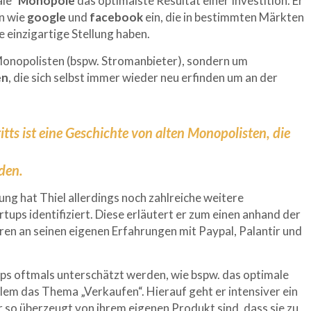
ale“
Monopole
das optimalste Resultat einer Investition. Er
en wie
google
und
facebook
ein, die in bestimmten Märkten
 einzigartige Stellung haben.
 Monopolisten (bspw. Stromanbieter), sondern um
en
, die sich selbst immer wieder neu erfinden um an der
itts ist eine Geschichte von alten Monopolisten, die
den.
g hat Thiel allerdings noch zahlreiche weitere
tups identifiziert. Diese erläutert er zum einen anhand der
en an seinen eigenen Erfahrungen mit Paypal, Palantir und
tups oftmals unterschätzt werden, wie bspw. das optimale
lem das Thema „Verkaufen“. Hierauf geht er intensiver ein
r so überzeugt von ihrem eigenen Produkt sind, dass sie zu