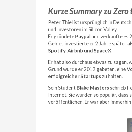
Kurze Summary zu Zero 
Peter Thiel ist ursprünglich in Deuts
und Investoren im Silicon Valley.
Er gründete
Paypal
und verkaufte es 2
Geldes investierte er 2 Jahre später al
Spotify, Airbnb und SpaceX
.
Er hat also durchaus etwas zu sagen,
Grund wurde er 2012 gebeten, eine
Vo
erfolgreicher Startups
zu halten.
Sein Student
Blake Masters
schrieb fl
Internet. Sie wurden so populär, dass 
veröffentlichen. Er war aber immerhin