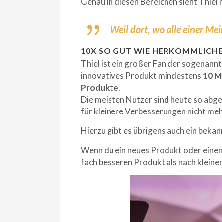
Genau in diesen Bereichen sieht Thiel 
Weil dort, wo alle einer Me
10X SO GUT WIE HERKÖMMLICH
Thiel ist ein großer Fan der sogenannt
innovatives Produkt mindestens
10 Ma
Produkte
.
Die meisten Nutzer sind heute so abg
für kleinere Verbesserungen nicht meh
Hierzu gibt es übrigens auch ein bek
Wenn du ein neues Produkt oder einen 
fach besseren Produkt als nach klein