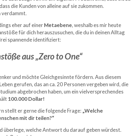
 dass die Kunden von alleine auf sie zukommen.
rn verdammt.
dings eher auf einer
Metaebene
, weshalb es mir heute
kanstöße für dich herauszusuchen, die du in deinen Alltag
rei spannende identifiziert:
stöße aus „Zero to One“
rdenker und möchte Gleichgesinnte fördern. Aus diesem
 Leben gerufen, das an ca. 20 Personen vergeben wird, die
r Studium abgebrochen haben, um ein vielversprechendes
hält
100.000 Dollar!
 stellt er gerne die folgende Frage:
„Welche
schen mit dir teilen?“
nd überlege, welche Antwort du darauf geben würdest.