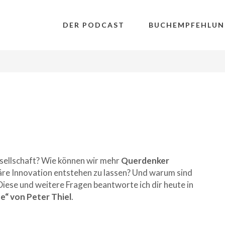
DER PODCAST
BUCHEMPFEHLUN
sellschaft? Wie können wir mehr
Querdenker
äre Innovation entstehen zu lassen? Und warum sind
se und weitere Fragen beantworte ich dir heute in
e“ von Peter Thiel
.