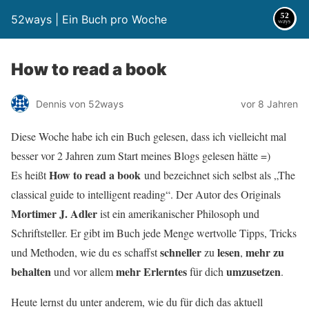
52ways | Ein Buch pro Woche
How to read a book
Dennis von 52ways
vor 8 Jahren
Diese Woche habe ich ein Buch gelesen, dass ich vielleicht mal
besser vor 2 Jahren zum Start meines Blogs gelesen hätte =)
How to read a book
Es heißt
und bezeichnet sich selbst als „The
classical guide to intelligent reading“. Der Autor des Originals
Mortimer J. Adler
ist ein amerikanischer Philosoph und
Schriftsteller. Er gibt im Buch jede Menge wertvolle Tipps, Tricks
schneller
lesen
mehr zu
und Methoden, wie du es schaffst
zu
,
behalten
mehr Erlerntes
umzusetzen
und vor allem
für dich
.
Heute lernst du unter anderem, wie du für dich das aktuell