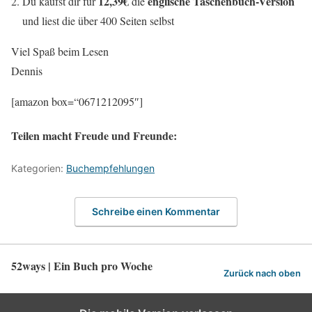
12,39€
englische Taschenbuch-Version
Du kaufst dir für
die
und liest die über 400 Seiten selbst
Viel Spaß beim Lesen
Dennis
[amazon box=“0671212095″]
Teilen macht Freude und Freunde:
Kategorien:
Buchempfehlungen
Schreibe einen Kommentar
52ways | Ein Buch pro Woche
Zurück nach oben