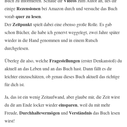
Videos
Buch zu informieren. Schaue dir
zum Autor an, lies dir
Rezensionen
einige
bei Amazon durch und versuche das Buch
quer zu lesen
vorab
.
Zeitpunkt
Der
spielt dabei eine ebenso große Rolle. Es gab
schon Bücher, die habe ich genervt weggelegt, zwei Jahre später
wieder in die Hand genommen und in einem Rutsch
durchgelesen.
Fragestellungen
Überleg dir also, welche
(erster Denkanstoß) du
aktuell an das Leben und an das Buch hast. Dann fällt es dir
leichter einzuschätzen, ob genau dieses Buch aktuell das richtige
für dich ist.
Ja, das ist ein wenig Zeitaufwand, aber glaube mir, die Zeit wirst
einsparen
du dir am Ende locker wieder
, weil du mit mehr
Durchhaltevermögen
Verständnis
Freude,
und
das Buch lesen
wirst!