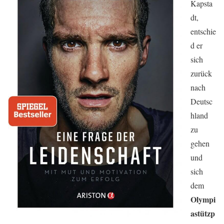
Kapsta
dt,
entschie
d er
sich
zurück
nach
Deutsc
hland
zu
gehen
und
sich
dem
Olympi
astützp