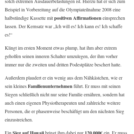
solch extremen Ausdauerbelastungen ist. Hierzu hat er sich zum
Beispiel in Vorbereitung auf die Olympiateilnahme 2008 eine
positiven Affirmationen
halbstündige Kassette mit
einsprechen
lassen. Der Kernsatz war „Ich will es! Ich kann es! Ich schaffe
es!“
Klingt im ersten Moment etwas plump, hat ihm aber extrem
geholfen seinen inneren Schalter umzulegen, der ihm vorher
immer nur die zweiten und dritten Podestplätze beschert hatte.
Außerdem plaudert er ein wenig aus dem Nähkästchen, wie er
Familienunternehmen
sein kleines
führt. Er muss mit seinen
Siegen schließlich nicht nur seine Familie ernähren, sondern hat
auch einen eigenen Physiotherapeuten und zahlreiche weitere
Personen, die er phasenweise beschäftigt um den nächsten Sieg
einzustreichen.
Sieg auf Hawaii
120.000€
Ein
bringt ihm dabei nur
ein. Er muss