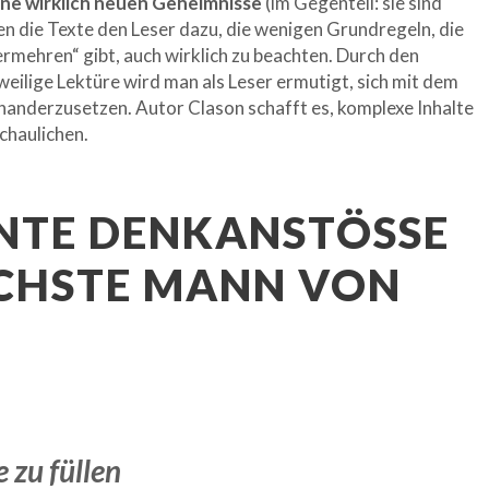
ine wirklich neuen Geheimnisse
(im Gegenteil: sie sind
en die Texte den Leser dazu, die wenigen Grundregeln, die
mehren“ gibt, auch wirklich zu beachten. Durch den
eilige Lektüre wird man als Leser ermutigt, sich mit dem
nanderzusetzen. Autor Clason schafft es, komplexe Inhalte
chaulichen.
NTE DENKANSTÖSSE A
CHSTE MANN VON B
 zu füllen