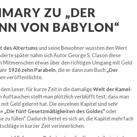
MMARY ZU „DER
ANN VON BABYLON“
t des Altertums
und seine Bewohner wussten den Wert
nderte später nahm sich Autor George S. Clason diese
n Mitmenschen etwas über den richtigen Umgang mit Geld
Jahr
1926
zehn
Parabeln
, die er dann zum Buch
„Der
n veröffentlichte.
dem Leser, für kurze Zeit in die damalige
Welt der Kamel-
 Auftauchen stellt man plötzlich verblüfft fest, dass man
it Geld gelernt hat. Die einzelnen Kapitel sind sehr
ie
„Die fünf Gesetzmäßigkeiten des Goldes“
oder
 zu füllen“. Dadurch bietet es sich an, die Kapitel mehrfach
tschläge in kurzer Zeit verinnerlichen.