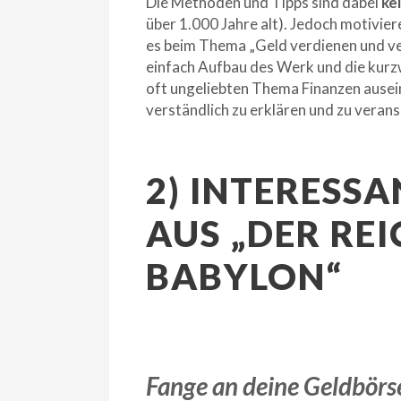
Die Methoden und Tipps sind dabei
ke
über 1.000 Jahre alt). Jedoch motivier
es beim Thema „Geld verdienen und ver
einfach Aufbau des Werk und die kurzw
oft ungeliebten Thema Finanzen ausei
verständlich zu erklären und zu verans
2) INTERESSA
US „DER REI
ABYLON“
Fange an deine Geldbörse