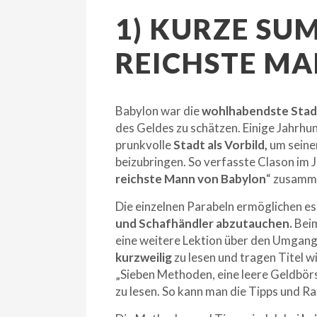
1) KURZE SU
REICHSTE M
Babylon war die
wohlhabendste Stad
des Geldes zu schätzen. Einige Jahrhu
prunkvolle
Stadt als Vorbild,
um seine
beizubringen. So verfasste Clason im 
reichste Mann von Babylon
“ zusamme
Die einzelnen Parabeln ermöglichen es 
und Schafhändler abzutauchen.
Beim
eine weitere Lektion über den Umgang m
kurzweilig
zu lesen und tragen Titel w
„Sieben Methoden, eine leere Geldbörse
zu lesen. So kann man die Tipps und Ra