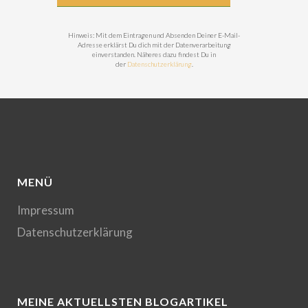
Hinweis: Mit dem Eintragen und Absenden Deiner E-Mail-
Adresse erklärst Du dich mit der Datenverarbeitung
einverstanden. Näheres dazu findest Du in
der
Datenschutzerklärung
.
MENÜ
Impressum
Datenschutzerklärung
MEINE AKTUELLSTEN BLOGARTIKEL