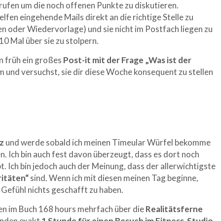
ufen um die noch offenen Punkte zu diskutieren.
fen eingehende Mails direkt an die richtige Stelle zu
en oder Wiedervorlage) und sie nicht im Postfach liegen zu
0 Mal über sie zu stolpern.
n früh ein großes
Post-it mit der Frage „Was ist der
rm und versuchst, sie dir diese Woche konsequent zu stellen
z
und werde sobald ich meinen Timeular Würfel bekomme
. Ich bin auch fest davon überzeugt, dass es dort noch
t. Ich bin jedoch auch der Meinung, dass der allerwichtigste
ritäten“
sind. Wenn ich mit diesen meinen Tag beginne,
 Gefühl nichts geschafft zu haben.
ben im Buch 168 hours mehrfach über die
Realitätsferne
unden exakt
1 Stunde für einen Besuch im Fitness-Studio