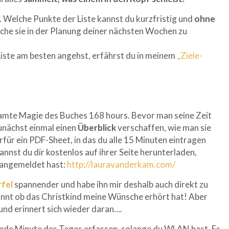
 Welche Punkte der Liste kannst du kurzfristig und
ohne
he sie in der Planung deiner nächsten Wochen zu
iste am besten angehst, erfährst du in meinem
„Ziele-
samte Magie des Buches 168 hours. Bevor man seine Zeit
zunächst einmal einen
Überblick
verschaffen, wie man sie
rfür ein PDF-Sheet, in das du alle 15 Minuten eintragen
nnst du dir kostenlos auf ihrer Seite herunterladen,
 angemeldet hast:
http://lauravanderkam.com/
fel
spannender und habe ihn mir deshalb auch direkt zu
nnt ob das Christkind meine Wünsche erhört hat! Aber
r und erinnert sich wieder daran….
jede Minute des Tages erfassen, solange du WLAN hast. Es