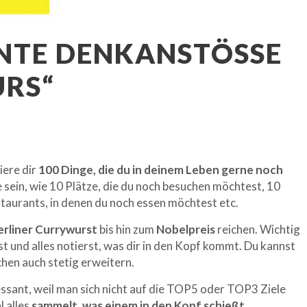
NTE DENKANSTÖSSE A
RS“
iere dir
100 Dinge, die du in deinem Leben gerne noch
sein, wie 10 Plätze, die du noch besuchen möchtest, 10
estaurants, in denen du noch essen möchtest etc.
erliner Currywurst
bis hin zum
Nobelpreis
reichen. Wichtig
sst und alles notierst, was dir in den Kopf kommt. Du kannst
chen auch stetig erweitern.
essant, weil man sich nicht auf die TOP5 oder TOP3 Ziele
 alles
sammelt, was einem in den Kopf schießt.