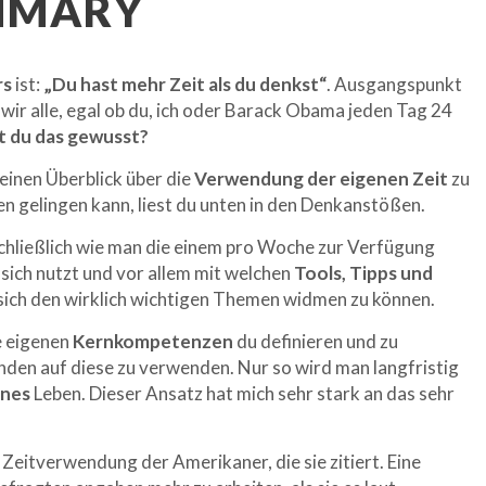
UMMARY
rs
ist:
„Du hast mehr Zeit als du denkst“
. Ausgangspunkt
s wir alle, egal ob du, ich oder Barack Obama jeden Tag 24
t du das gewusst?
 einen Überblick über die
Verwendung der eigenen Zeit
zu
en gelingen kann, liest du unten in den Denkanstößen.
 schließlich wie man die einem pro Woche zur Verfügung
sich nutzt und vor allem mit welchen
Tools, Tipps und
sich den wirklich wichtigen Themen widmen zu können.
e eigenen
Kernkompetenzen
du definieren und zu
nden auf diese zu verwenden. Nur so wird man langfristig
enes
Leben. Dieser Ansatz hat mich sehr stark an das sehr
 Zeitverwendung der Amerikaner, die sie zitiert. Eine