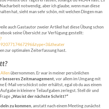
e Nacharbeit notwendig, aber ich glaube, wenn man diese
lten hat, sieht man sehr schön, mit welchen Dingen man
weile auch Gastautor zweier Artikel hat diese Übung schon
cebook seine Übersicht zur Verfügung gestellt:
?
59207717467296&type=3&theater
en zur optimalen Zeiterfassung hast.
tt?
 Allen
übernommen. Er war in meiner persönlichen
ür besseres Zeitmanagement
, vor allem im Umgang mit
ne E-Mail verschickst oder erhältst, egal ob du aus einem
ufgabe in kleinere Teilaufgaben zerlegst. Stell dir und
 Frage
„Was ist der nächste Schritt?“
andeln zu kommen
, anstatt nach einem Meeting zunächst