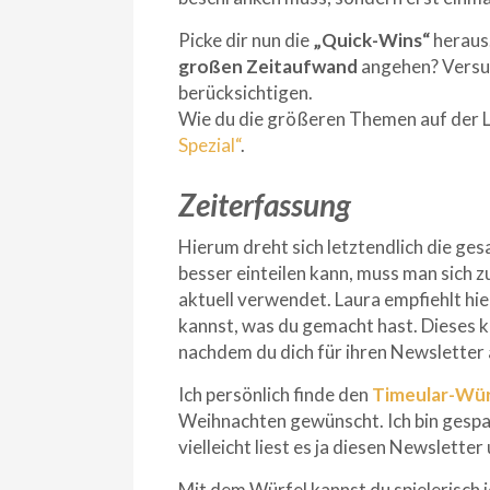
Picke dir nun die
„Quick-Wins“
heraus.
großen Zeitaufwand
angehen? Versuc
berücksichtigen.
Wie du die größeren Themen auf der L
Spezial“
.
Zeiterfassung
Hierum dreht sich letztendlich die ge
besser einteilen kann, muss man sich 
aktuell verwendet. Laura empfiehlt hie
kannst, was du gemacht hast. Dieses ka
nachdem du dich für ihren Newsletter
Ich persönlich finde den
Timeular-Wür
Weihnachten gewünscht. Ich bin gespa
vielleicht liest es ja diesen Newslette
Mit dem Würfel kannst du spielerisch 