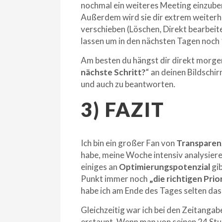
nochmal ein weiteres Meeting einzuber
Außerdem wird sie dir extrem weiterhel
verschieben (Löschen, Direkt bearbeit
lassen um in den nächsten Tagen noch 1
Am besten du hängst dir direkt morge
nächste Schritt?
“ an deinen Bildschi
und auch zu beantworten.
3) FAZIT
Ich bin ein großer Fan von
Transparen
habe, meine Woche intensiv analysieren
einiges an
Optimierungspotenzial
gib
Punkt immer noch
„die richtigen Prio
habe ich am Ende des Tages selten das
Gleichzeitig war ich bei den Zeitanga
erstaunt. Wenn man von seinen 24 St