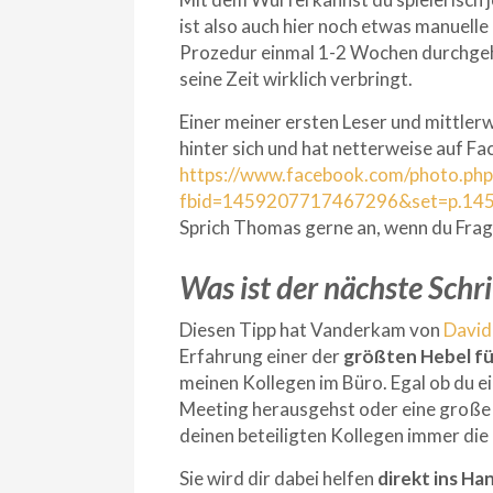
ist also auch hier noch etwas manuell
Prozedur einmal 1-2 Wochen durchgeha
seine Zeit wirklich verbringt.
Einer meiner ersten Leser und mittler
hinter sich und hat netterweise auf Fa
https://www.facebook.com/photo.php
fbid=1459207717467296&set=p.14
Sprich Thomas gerne an, wenn du Frag
Was ist der nächste Schri
Diesen Tipp hat Vanderkam von
David
Erfahrung einer der
größten Hebel f
meinen Kollegen im Büro. Egal ob du ei
Meeting herausgehst oder eine große A
deinen beteiligten Kollegen immer die
Sie wird dir dabei helfen
direkt ins H